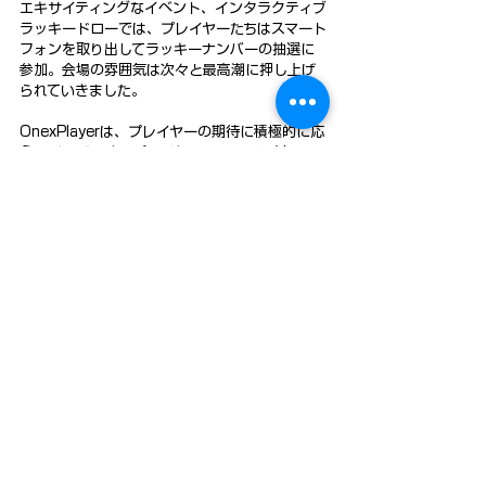
エキサイティングなイベント、インタラクティブ
ラッキードローでは、プレイヤーたちはスマート
フォンを取り出してラッキーナンバーの抽選に
参加。会場の雰囲気は次々と最高潮に押し上げ
られていきました。
OnexPlayerは、プレイヤーの期待に積極的に応
えるだけでなく、プレイヤーのファンに対する
OnexPlayerの心を反映しています。
OnexPlayerは、「ゲーマーが求めるものを考
え、ゲーマーが必要とするものを促す」ことを
常に心がけており、ゲーマーに高品質なコンテ
ンツ製品を提供し、より究極で豊かなゲーム体
験をもたらすことを目指しています。
※こちらのブログは翻訳したものになります。原
文が見たいかたは
こちら