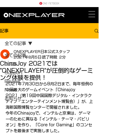
記事
全ての記事
ONEXPLAYER日本公式スタッフ
全ての記事
2021年8月5日
読了時間: 2分
ChinaJoy 2021では
BLOG
"ONEXPLAYER"が圧倒的なゲーミ
Support
ング体験を提供！
Review
2021年7月30日から8月2日まで、毎年恒例の
News
中国最大のゲームイベント「Chinajoy 
2021（第19回中国国際デジタル・インタラク
お知らせ
ティブ・エンターテインメント博覧会）」が、上
海新国際博覧センターで開催されました。
今年のChinajoyで、インテルと京東は、ゲーマ
ーのために異なる「インテル・テーマ・パビリ
オン」を作り、「Core for Gaming」のコンセ
プトを最後まで実施しました。