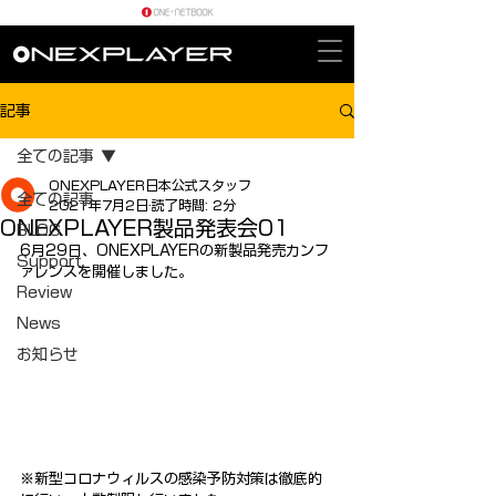
記事
全ての記事
ONEXPLAYER日本公式スタッフ
全ての記事
2021年7月2日
読了時間: 2分
ONEXPLAYER製品発表会01
BLOG
6月29日、ONEXPLAYERの新製品発売カンフ
Support
ァレンスを開催しました。
Review
News
お知らせ
※新型コロナウィルスの感染予防対策は徹底的