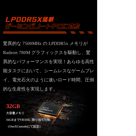
驚異的な 7500MHz の LPDDR5x メモリが
Radeon 780M グラフィックスを駆動し、驚
異的なパフォーマンスを実現！あらゆる高性
能タスクにおいて、シームレスなゲームプレ
イ、電光石火のように速いロード時間、圧倒
的な生産性を実現します。
32
GB
大容
量メモリ
16GBまでV
RAMに割り当て可能
​（OneXConsoleにて設定）