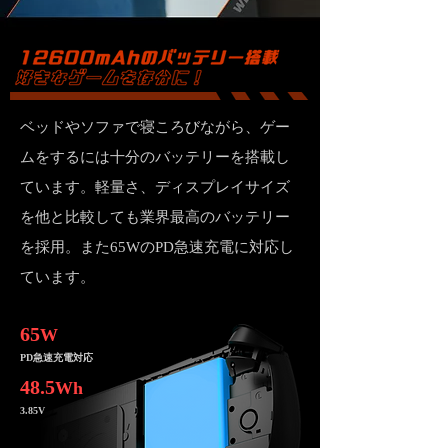
ベッドやソファで寝ころびながら、ゲー
ムをするには十分のバッテリーを搭載し
ています。軽量さ、ディスプレイサイズ
を他と比較しても業界最高のバッテリー
を採用。また65WのPD急速充電に対応し
ています。
65
W
PD急速充電対応
48.5
Wh
3.85V