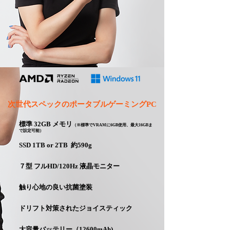
​次世代スペックのポータブルゲーミングPC
標準 32GB メモリ
（※標
準でVRAMに6GB使用、最大16GBま
で設定可能）
SSD 1TB or 2TB 約590g
７型 フルHD/120Hz 液晶モニター
触り心地の良い抗菌塗装
ドリフト対策されたジョイスティック
​大容量バッテリー（12600mAh)