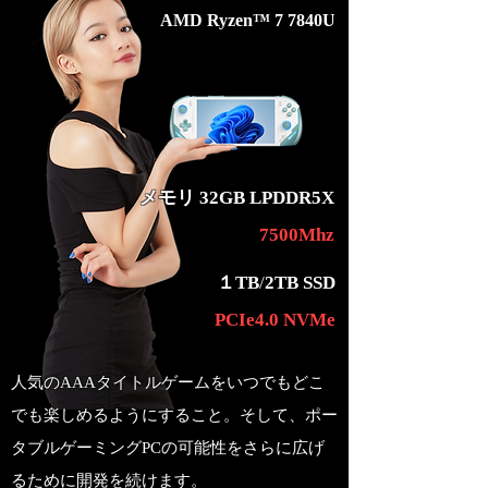
AMD Ryzen™ 7 7840U
メモリ
​
32
GB LPDDR5X
7500Mhz
１
TB
/
2​
TB SSD
PCIe4.0 NVMe
人気のAAAタイトルゲームをいつでもどこ
でも楽しめるようにすること。そして、ポー
タブルゲーミングPCの可能性をさらに広げ
るために開発を続けます。