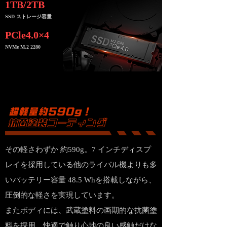
1TB/2T
B
SSD ストレージ容量
PCle4.0×4
NVMe M.2 2280
その軽さわずか 約590g。7 インチディスプ
レイを採用している他のライバル機よりも多
いバッテリー容量 48.5 Whを搭載しながら、
圧倒的な軽さを実現しています。
またボディには、武蔵塗料の画期的な抗菌塗
料を採用。快適で触り心地の良い感触だけな