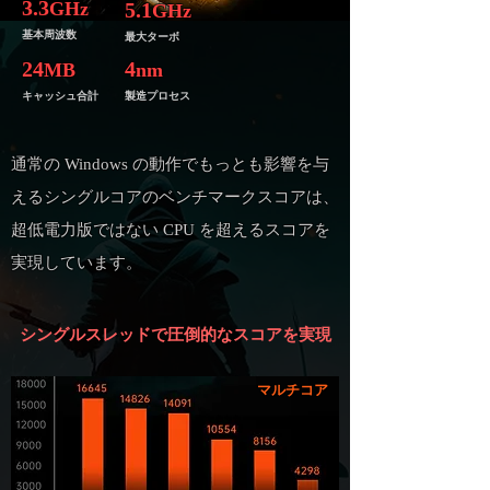
3.3
GHz
5.1
GHz
基本周波数
最大ターボ
24
4
MB
nm
キャッシュ合計
製造プロセス
通常の Windows の動作でもっとも影響を与
えるシングルコアのベンチマークスコアは、
超低電力版ではない CPU を超えるスコアを
実現しています。
シングルスレッドで圧倒的なスコアを実現
マルチコア