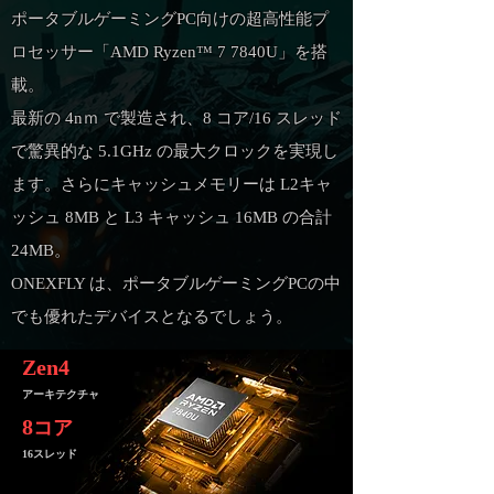
ポータブルゲーミングPC向けの超高性能プ
ロセッサー「AMD Ryzen™ 7 7840U」を搭
載。
最新の 4nｍ で製造され、8 コア/16 スレッド
で驚異的な 5.1GHz の最大クロックを実現し
ます。さらにキャッシュメモリーは L2キャ
ッシュ 8MB と L3 キャッシュ 16MB の合計
24MB。
ONEXFLY は、ポータブルゲーミングPCの中
でも優れたデバイスとなるでしょう。
Zen4
アーキテク
チャ
8
コア
16スレ
ッド