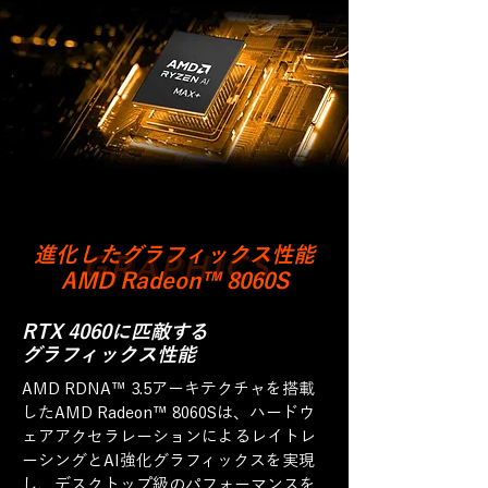
進化したグラフィックス性能
GRAPHICS
AMD Radeon™ 8060S
RTX 4060に匹敵する
グラフィックス性能
AMD
RDNA™ 3.5アーキテクチャを搭載
したAMD Radeon™ 8060Sは、ハードウ
ェアアクセラレーションによるレイトレ
ーシングとAI強化グラフィックスを実現
し、デスクトップ級のパフォーマンスを