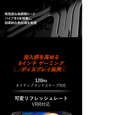
NATIVE
没入感を高める
8インチ ゲーミング
LANDSCAPE
ディスプレイ採用
120
Hz
ネイティブランドスケープ対応
可変リフレッシュレート
VRR対応