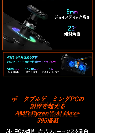
ポータブルゲーミングPCの
HIGHEST
限界を超える
PERFORMANCE
AMD Ryzen™ AI Max+
395搭載
AIとPCの卓越したパフォーマンスを融合