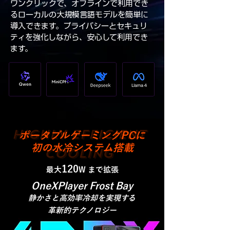
ワンクリックで、オフラインで利用でき
るローカルの大規模言語モデルを簡単に
導入できます。プライバシーとセキュリ
ティを強化しながら、安心して利用でき
ます。
HIGHLY EFFICIENT
ポータブルゲーミングPCに
初の水冷システム搭載
COOLING
120
最大
W まで拡張
OneXPlayer Frost Bay
静かさと高効率冷却を実現する
革新的テクノロジー