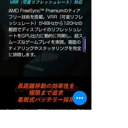
VRR（可変リフレッシュレート）対応
AMD FreeSync™ Premiumのティア
フリー技術を搭載。VRR（可変リフレ
ッシュレート）が48Hzから120Hzの
範囲でディスプレイのリフレッシュレ
ートをGPU出力に動的に同期し、超ス
ムーズなゲームプレイを実現。画面の
ティアリングやスタッタリングを完全
に排除します。
長距離移動の効率性を
LONG―LASTING
極限まで追求
BATTERY
着脱式バッテリー採用
OneXFly Apexの革新的な外付けバッテリ
ーなら、東京から博多までの新幹線移動
でも、バッテリー交換はわずか1回で済み