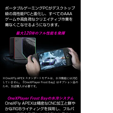
ポータブルゲーミングPCがデスクトップ
級の高性能PCと進化し、すべてのAAA
ゲームや高負荷なクリエイティブ作業を
難なくこなせるようになります。
120
最大
Wのフル性能を発揮
※OneXFly APEX スタンダートモデルは、水冷機能には対応
していません。『OneXPlayer Frost Bay』はオプション品の
ため、別途購入が必要です。
OneXPlayer Frost Bayの水冷システム
OneXFly APEXは精密なCNC加工と鮮や
かなRGBライティングを採用し、フルパ