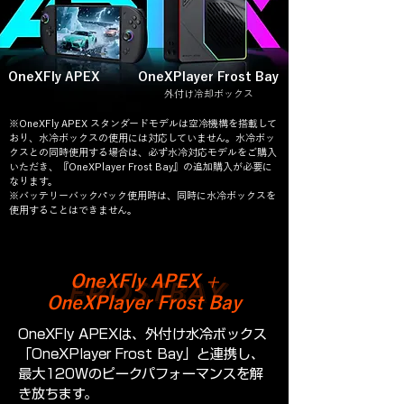
OneXFly APEX
OneXPlayer Frost Bay
外付け冷却ボックス
※OneXFly APEX スタンダードモデルは空冷機構を搭載して
おり、水冷ボックスの使用には対応していません。水冷ボッ
クスとの同時使用する場合は、必ず水冷対応モデルをご購入
いただき、『OneXPlayer Frost Bay』の追加購入が必要に
なります。
※バッテリーバックパック使用時は、同時に水冷ボックスを
使用することはできません。
OneXFly APEX +
FROSTBAY
OneXPlayer Frost Bay
OneXFly APEXは、外付け水冷ボックス
「OneXPlayer Frost Bay」と連携し、
最大120Wのピークパフォーマンスを解
き放ちます。