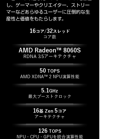
し、ゲーマーやクリエイター、ストリー
マーなどあらゆるユーザーに圧倒的な生
産性と価値をもたらします。
16
32
コア/
スレッド
コア数
AMD Radeon™
8060S
RDNA 3.5アーキテクチャ
50
TOPS
AMD XDNA™ 2 NPU演算性能
5.1
GHz
最大ブーストクロック
16
5
基 Zen
コア
アーキテクチャ
126
TOPS
NPU・CPU・GPUを統合演算性能