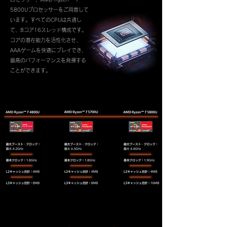
5800Uプロセッサーをご用意して
います。すべてのCPUは共通し
て、8コア16スレッド構成です。
コアの潜在能力を活性化させ、
AAAゲームを快適にプレイでき、
最高のパフォーマンスを発揮する
ことができます。