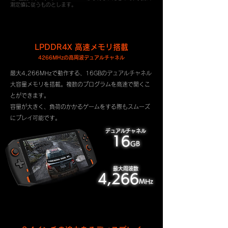
測定値に従うものとします。
LPDDR4X 高速メモリ搭載
4266MHzの高周波デュアルチャネル
最大4,266MHzで動作する、16GBのデュアルチャネル
大容量メモリを搭載。複数のプログラムを高速で開くこ
とができます。
容量が大きく、負荷のかかるゲームをする際もスムーズ
にプレイ可能です。
デュアルチャネル
16
GB
最大周波数
4,266
MHz