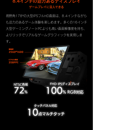
8.4インチの迫力あるディスプレイ
ゲームプレイに没入できる
視野角178°の大型IPSフルHD画面は、8.4インチながら
も迫力のあるゲーム体験を楽しめます。多くの16インチ
大型ゲーミングノートPCよりも高い画面解像度を持ち、
よりリッチでリアルなゲームグラフィックを実現しま
す。
FHD IPSディスプレイ
NTSC色域
100
72
%
% RGB対応
タッチパネル対応
10
点マルチタッチ