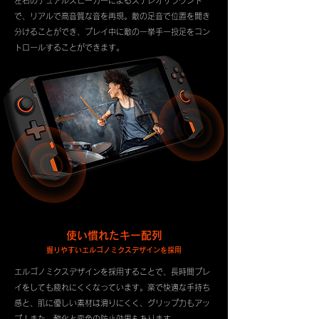
左右のデュアルスピーカーによるステレオサラウンド
で、リアルで高音質な音を再現。敵の足音で位置を聞き
分けることができ、プレイ中に敵の一挙手一投足をコン
トロールすることができます。
使い慣れたキー配列
握りやすいエルゴノミクスデザインを採用
エルゴノミクスデザインを採用することで、長時間プレ
イをしても疲れにくくなっています。楽で快適な手持ち
感と、
肌に優しい素材は
滑りにくく、グリップ力もアッ
プ！また、酸化と変色の防止効果もあります。