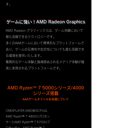
す。
ゲームに強い！AMD Radeon Graphics
AMD Radeon グラフィックスは、ゲーム体験において
最も信頼できるテクノロジーです。
多くのAAAゲームにおいて
標準的なプラットフォームで
あり、ゲームの互換性や安定性についても最も信頼でき
る環境を提供いたします。
驚異的なゲーム体験と臨場感あふれるメディア体験が確
実に実現されるプラットフォームです。
AMD Ryzen™ 7 5000シリーズ/4000
シリーズ搭載
AAAゲームタイトルを快適にプレイ
ONEXPLAYER AMD版のCPUは、
AMD Ryzen™ 7 4800Uプロセッ
サーとAMD Ryzen™ 7 5700Uプ
ロセッサー、AMD Ryzen™ 7