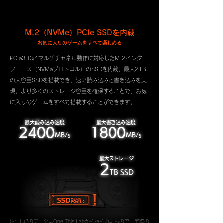
M.2（NVMe）PCIe SSDを内蔵
お気に入りのゲームをすべて楽しめる
PCIe3.0x4マルチチャネル動作に対応したM.2インター
フェース（NVMeプロトコル）のSSDを内蔵。最大2TB
の大容量SSDを搭載でき、速い読み込みと書き込みを実
現。より多くのストレージ容量を確保することで、お気
に入りのゲームをすべて搭載することができます。
最大読み込み速度
最大書き込み速度
2400
1800
MB/s
MB/s
最大ストレージ
2
TB SSD
注: 上記のデータはOne This Labから得られたもので、実際の