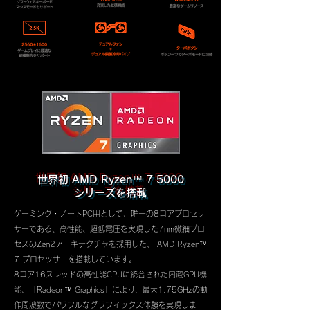
世界初 AMD Ryzen™ 7 5000
シリーズを搭載
ゲーミング・ノートPC用として、唯一の8コアプロセッ
サーである、高性能、超低電圧を実現した7nm微細プロ
セスのZen2アーキテクチャを採用した、 AMD Ryzen™
7 プロセッサーを搭載しています。
8コア16スレッドの高性能CPUに統合された内蔵GPU機
能、「Radeon™ Graphics」により、最大1.75GHzの動
作周波数でパワフルなグラフィックス体験を実現しま