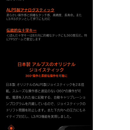
ALPS製アナログスティック
柔らかい操作感と明確なタッチ感、高精度、長寿命。また
L3/R3ボタンとして押下にも対応
伝統的な十字キー
くぼんだ十字キーは8方向に的確なタッチにも360度反応。特
にFPSゲームで重宝します
日本製 アルプスのオリジナル
ジョイスティック
360°操作と柔軟な操作を可能に
日本製 オリジナルのALPS製ジョイスティックを2本搭
載。スムーズな操作感と遅延のない360°の操作が可
能。電源を入れた後に起動する、自動キャリブレーショ
ンプログラムを内蔵しているので、ジョイスティックの
ドリフト問題を防止します。また下方向への圧力にもネ
イティブ対応し、L3/R3機能を実現しました。