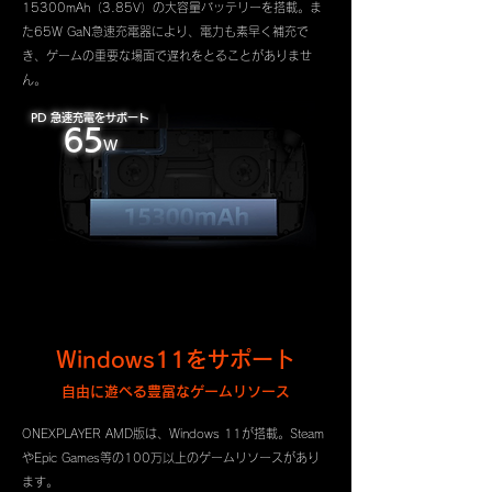
15300mAh（3.85V）の大容量バッテリーを搭載。ま
た65W GaN急速充電器により、電力も素早く補充で
き、ゲームの重要な場面で遅れをとることがありませ
ん。
PD 急速充電をサポート
65
W
Windows11をサポート
自由に遊べる豊富なゲームリソース
ONEXPLAYER AMD版は、Windows 11が搭載。Steam
やEpic Games等の100万以上のゲームリソースがあり
ます。