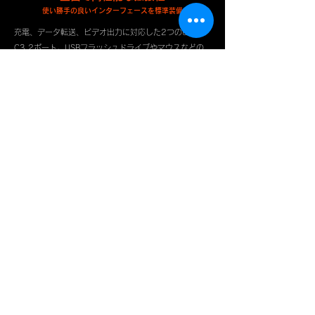
使い勝手の良いインターフェースを標準装備
充電、データ転送、ビデオ出力に対応した2つのUSB-
C3.2ポート。USBフラッシュドライブやマウスなどの
周辺機器を接続できるUSB-Aポート。写真や動画の転送
や容量拡張に対応したマイクロSDカードポート。遅延な
くリアルタイムにゲームサウンドを楽しめる3.5mmヘッ
ドフォンジャックが搭載されています。