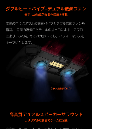
ダブルヒートパイプ+デュアル放熱ファン
安定した効率的な動作環境を実現
本体の中にはダブルの銅管パイプとダブル冷却ファンを
搭載。 背面の吸気口とテールの排出口によるエアフロー
により、GPUを 常に70℃以下にし、パフォーマンスを
キープいたします。
高音質デュアルスピーカーサラウンド
よりリアルな音質でゲームに没頭