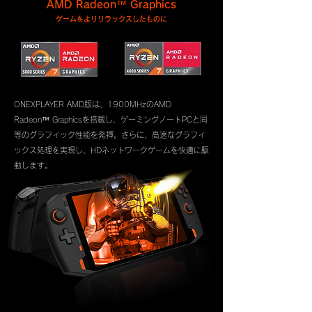
AMD Radeon™ Graphics
ゲームをよりリラックスしたものに
ONEXPLAYER AMD版は、1900MHzのAMD
Radeon™ Graphicsを搭載し、ゲーミングノートPCと同
等のグラフィック性能を発揮。
さらに、高速なグラフィ
ックス処理を実現し、HDネットワークゲームを快適に駆
動します。