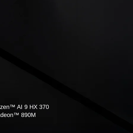
zen
™
AI 9 HX 370
deon
™
890M