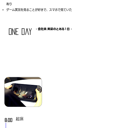
有り
ゲーム実況を見ることが好きで、スマホで見ていた​
- ​会社員 美菜のとある1日 -
one day
起床
​8:00