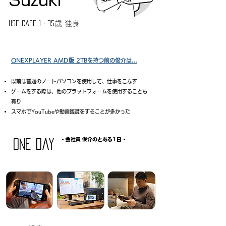
Suzuki
歳 独
Use case 1 : 35
身
ONEXPLAYER​ AMD版 2TBを持つ前の俊介は…
以前は普通のノートパソコンを使用して、仕事をこなす
ゲームをする際は、他のプラットフォームを使用することも
有り
​スマホでYouTubeや動画鑑賞をすることが多かった
- ​会社員 俊介のとある1日 -
one day