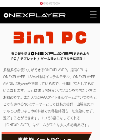
多種多様な使い方ができるONEXPLAYER。搭載CPUは
ONEXPLAYER 1S/mini版はインテルモデル、ONEXPLAYER
AMD版はRyzenを搭載
しているので、仕事用PCとしても使
いこなせます。人とは違う格好良いパソコンを持ちたい方に
お勧めです。また人気のAAAタイトルのゲームが“いつでもど
こでも遊べる”のはゲーマーとしては魅力抜群！出張先のホ
テルでの暇つぶしや新幹線での移動時間も一切無駄にせず、
過ごすことができます。1つで3役こなしてくれる
「ONEXPLAYER」はゲームがスキな大人の必需品です。