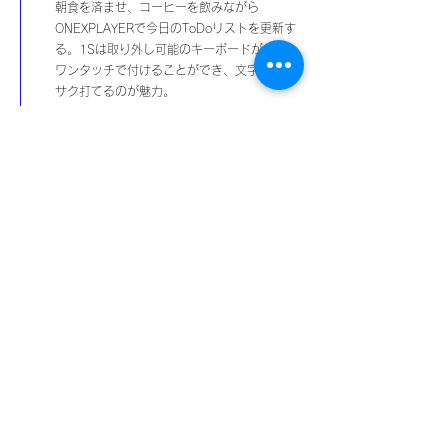
​朝食を済ませ、コーヒーを飲みながら
ONEXPLAYERで今日のToDoリストを更新す
る。1Sは取り外し可能のキーボードがあり、
ワンタッチで付けることができ、文字もサク
サク打てるのが魅力。
リモートワーク
​9:00
今日はリモートワークの日なので通勤もな
く、家で仕事をする。Photoshopを開きなが
ら、ロゴデザインの調整や広告バナーを作
成。同時にAi（Adobe illustrator）を開いて
も、重くなることもなく快適に動作する。た
まに社内チャットのアプリケーションで連絡
を取りつつ、タッチ操作で使えるのも楽で良
い。
​お昼休憩
12:00
​お昼を食べた後に少しの間だけ、サバイバル
ホラーゲーム「Dead by Daylight」をやって