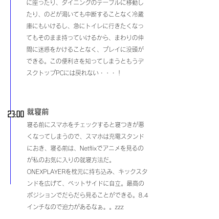
に座ったり、ダイニングのテーブルに移動し
たり、のどが渇いても中断することなく冷蔵
庫にもいけるし、急にトイレに行きたくなっ
てもそのまま持っていけるから、まわりの仲
間に迷惑をかけることなく、プレイに没頭が
できる。この便利さを知ってしまうともうデ
スクトップPCには戻れない・・・！
​就寝前
​23:00
​
寝る前にスマホをチェックすると寝つきが悪
くなってしまうので、スマホは充電スタンド
におき、寝る前は、Netflixでアニメを見るの
が私のお気に入りの就寝方法だ。
ONEXPLAYERを枕元に持ち込み、キックスタ
ンドを広げて、ベットサイドに自立。最高の
ポジションでだらだら見ることができる。8.4
インチなので迫力があるなぁ。。zzz