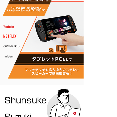
YouTube
OPENREC.tv
mildom
Shunsuke