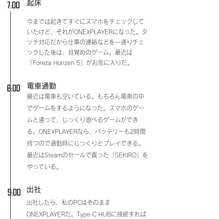
起床
​7:00
今までは起きてすぐにスマホをチェックして
いたけど、それがONEXPLAYERになった。タ
ッチ対応だから仕事の連絡などを一通りチェ
ックした後は、目覚めのゲーム。最近は
「Foreza Horizen 5」がお気に入りだ。
電車通勤
​8:00
最近は電車も空いている。もちろん電車の中
でゲームをするようになった。スマホのゲー
ムと違って、じっくり遊べるゲームができ
る。ONEXPLAYERなら、バッテリーも2時間
持つので通勤時にじっくりとプレイできる。
最近はSteamのセールで買った「SEKIRO」を
やっている。
​出社
​9:00
出社したら、私のPCはそのまま
ONEXPLAYERだ。Type-C HUBに接続すれば