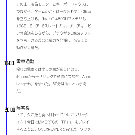
そのまま液晶モニターとキーボードマウスに
つながる。ゲームのことは一度忘れて、Office
を立ち上げる。Ryzen7 4800Uでメモリも
16GB、8コア16スレッドのマルチコアは、ビ
デオ会議をしながら、ブラウザやOfficeソフト
を立ち上げる場合に威力を発揮し、安定した
動作が可能だ。
​電車通勤
​18:00
帰りの電車では少し刺激が欲しいので、
iPhoneからテザリングで通信につなぎ「Apex
Lengeds」をやった。30分はあっという間
だ。
帰宅後
​20:00
さて、夕ご飯も食べ終わってついにフリータ
イム！今日はMMORPGの「FF14」をプレイ
することに。ONEXPLAYERであれば、ソファ