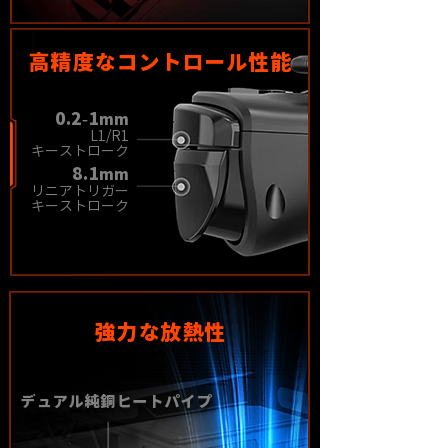
高精度なコントロール性能
0.2-1
mm
L1/R1
キーストローク
8.1
mm
リニアトリガー
キーストローク
強力な放熱性
デュアル純銅ヒートパイプ