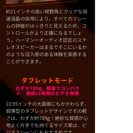
約11インチの高い視野角とクリアな倍
速液晶の採用により、すべてのフレー
ムの詳細がはっきりと見えるため、コ
ントロールがより正確になるでしょ
う。ハーマンーオーディオ認定のステ
レオスピーカーはまるでそこにいるか
のような没入感のある体験を実感する
ことができます。
タブレットモード
わずか789g、軽量でコンパク
ト 連続11時間のビデオ視聴
10.95インチの大画面にもかかわらず、
超薄型のタブレットデザインでその軽
さは、わずか約789g！絶妙な質感が心
地よく片手でも持てるサイズ感は、ビ
ジネスシーンにもおすすめです。