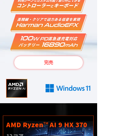
完売
™
AMD Ryzen
AI 9 HX 370