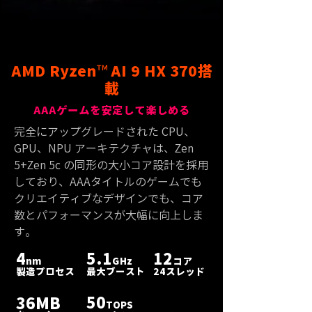
™
AMD Ryzen
AI 9 HX 370搭
載
AAAゲームを安定して楽しめる
​
完全にアップグレードされた CPU、
GPU、NPU アーキテクチャは、Zen
5+Zen 5c の同形の大小コア設計を採用
しており、AAAタイトルのゲームでも
クリエイティブなデザインでも、コア
数とパフォーマンスが大幅に向上しま
す。
4
5.1
12
nm
GHz
コア
製造プロセス
最大ブースト
24スレッド
50
36MB
TOPS