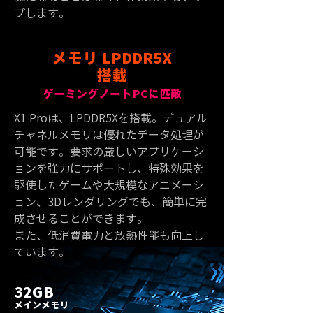
プします。
メモリ LPDDR5X
搭載
ゲーミングノートPCに匹敵
X1 Proは、LPDDR5Xを搭載。デュアル
チャネルメモリは優れたデータ処理が
可能です。要求の厳しいアプリケーシ
ョンを強力にサポートし、特殊効果を
駆使したゲームや大規模なアニメーシ
ョン、3Dレンダリングでも、簡単に完
成させることができます。
また、低消費電力と放熱性能も向上し
ています。
32G
B
メインメモ
リ