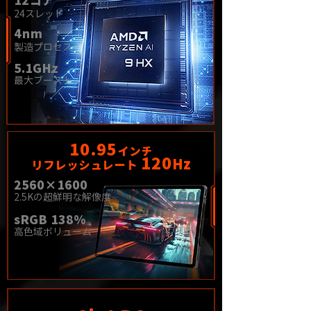
12コア
24スレッド
4nm
​製造プロセス
5.1GHz
最大ブースト
10.95
インチ
120
Hz
リフレッシュレート
2560×1600
2.5Kの超鮮明な解像度
sRGB 138%
高色域ボリューム