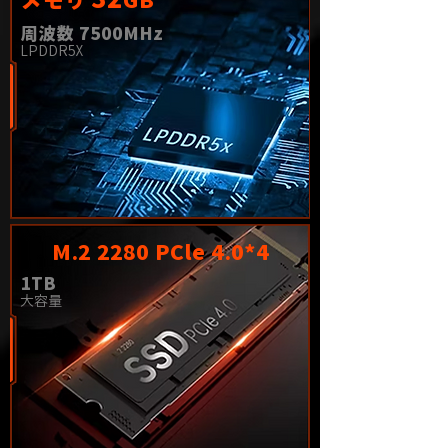
メモリ
GB
周波数 7500MHz
LPDDR5X
M.2 2280 PCle 4.0*4
1TB
大容量