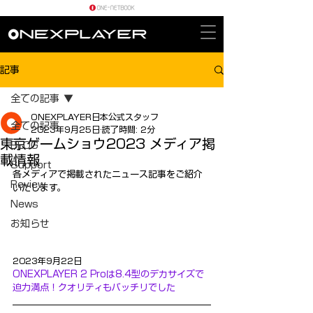
記事
全ての記事
ONEXPLAYER日本公式スタッフ
全ての記事
2023年9月25日
読了時間: 2分
東京ゲームショウ2023 メディア掲
BLOG
載情報
Support
各メディアで掲載されたニュース記事をご紹介
Review
いたします。
News
お知らせ
2023年9月22日
ONEXPLAYER 2 Proは8.4型のデカサイズで
迫力満点！クオリティもバッチリでした