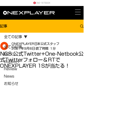
記事
全ての記事
ONEXPLAYER日本公式スタッフ
全ての記事
2021年9月8日
読了時間: 1分
NGS 公式Twitter+One-Netbook公
BLOG
式Twitterフォロー＆RTで
Support
ONEXPLAYER 1Sが当たる！
Review
News
お知らせ