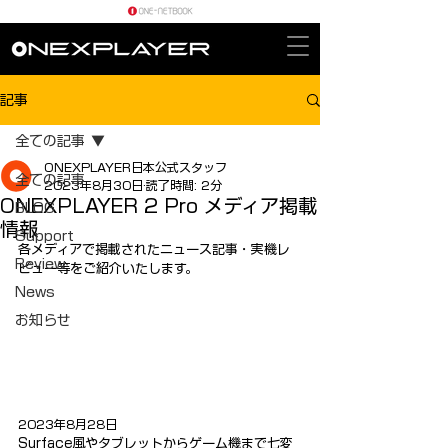
記事
全ての記事
ONEXPLAYER日本公式スタッフ
全ての記事
2023年8月30日
読了時間: 2分
ONEXPLAYER 2 Pro メディア掲載
BLOG
情報
Support
各メディアで掲載されたニュース記事・実機レ
Review
ビュー等をご紹介いたします。
News
お知らせ
2023年8月28日
Surface風やタブレットからゲーム機まで七変