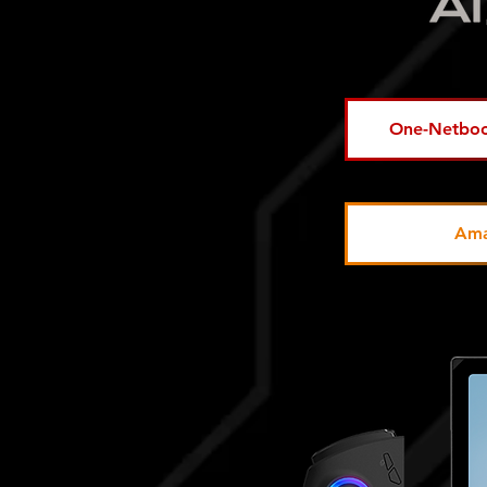
One-Net
Am